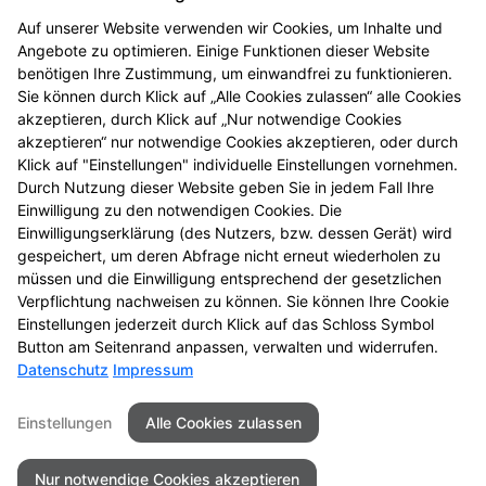
Tee und Heilkräuter
Auf unserer Website verwenden wir Cookies, um Inhalte und
Angebote zu optimieren. Einige Funktionen dieser Website
benötigen Ihre Zustimmung, um einwandfrei zu funktionieren.
Vitalstoffe
Sie können durch Klick auf „Alle Cookies zulassen“ alle Cookies
akzeptieren, durch Klick auf „Nur notwendige Cookies
Vitamine, Mineralien und
akzeptieren“ nur notwendige Cookies akzeptieren, oder durch
Spurenelemente
Klick auf "Einstellungen" individuelle Einstellungen vornehmen.
Durch Nutzung dieser Website geben Sie in jedem Fall Ihre
Einwilligung zu den notwendigen Cookies. Die
Wohlbefinden durch Fitness
Einwilligungserklärung (des Nutzers, bzw. dessen Gerät) wird
gespeichert, um deren Abfrage nicht erneut wiederholen zu
müssen und die Einwilligung entsprechend der gesetzlichen
Zahnpflege und Zahnschutz
Verpflichtung nachweisen zu können. Sie können Ihre Cookie
Einstellungen jederzeit durch Klick auf das Schloss Symbol
Button am Seitenrand anpassen, verwalten und widerrufen.
Datenschutz
Impressum
Seitenübersicht
Kontakt
Impressum
Einstellungen
Alle Cookies zulassen
Datenschutz
Barrierefreiheit
Nur notwendige Cookies akzeptieren