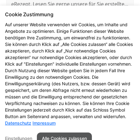
eRezept. Lesen Sie gerne unsere für Sie erstellten
FAQ.
Cookie Zustimmung
Mehr erfahren
Auf unserer Website verwenden wir Cookies, um Inhalte und
Angebote zu optimieren. Einige Funktionen dieser Website
benötigen Ihre Zustimmung, um einwandfrei zu funktionieren.
Sie können durch Klick auf „Alle Cookies zulassen“ alle Cookies
akzeptieren, durch Klick auf „Nur notwendige Cookies
akzeptieren“ nur notwendige Cookies akzeptieren, oder durch
Elektronische Patientenakte
Klick auf "Einstellungen" individuelle Einstellungen vornehmen.
Hier finden Sie die wichtigsten Fragen und
Durch Nutzung dieser Website geben Sie in jedem Fall Ihre
Einwilligung zu den notwendigen Cookies. Die
Antworten rund um die ePA (elektronische
Einwilligungserklärung (des Nutzers, bzw. dessen Gerät) wird
Patientenakte).
gespeichert, um deren Abfrage nicht erneut wiederholen zu
müssen und die Einwilligung entsprechend der gesetzlichen
Mehr erfahren
Verpflichtung nachweisen zu können. Sie können Ihre Cookie
Einstellungen jederzeit durch Klick auf das Schloss Symbol
Button am Seitenrand anpassen, verwalten und widerrufen.
Datenschutz
Impressum
Seitenübersicht
Kontakt
Impressum
Einstellungen
Alle Cookies zulassen
Datenschutz
Barrierefreiheit